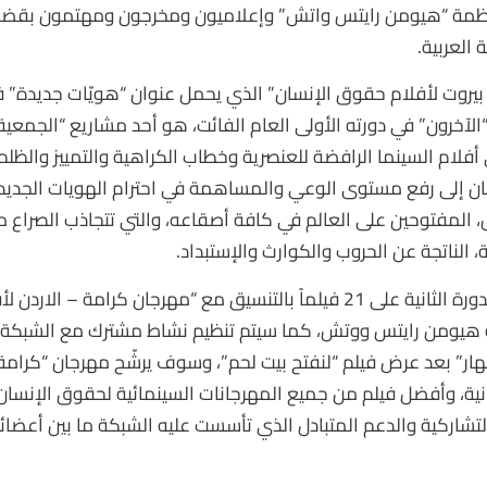
ظمة “هيومن رايتس واتش” وإعلاميون ومخرجون ومهتمون بقضاي
العربية.
يروت لأفلام حقوق الإنسان” الذي يحمل عنوان “هويّات جديدة” في 
الآخرون” في دورته الأولى العام الفائت، هو أحد مشاريع “الجمعية”
أفلام السينما الرافضة للعنصرية وخطاب الكراهية والتمييز والظ
ان إلى رفع مستوى الوعي والمساهمة في احترام الهويات الجديدة
 المفتوحين على العالم في كافة أصقاعه، والتي تتجاذب الصراع م
، الناتجة عن الحروب والكوارث والإستبداد.
وقع الاختيار في الدورة الثانية على 21 فيلماً بالتنسيق مع “مهرجان كرامة – 
هيومن رايتس ووتش، كما سيتم تنظيم نشاط مشترك مع الشبكة ال
هار” بعد عرض فيلم “لنفتح بيت لحم”، وسوف يرشّح مهرجان “كرام
انية، وأفضل فيلم من جميع المهرجانات السينمائية لحقوق الإنسان 
تشاركية والدعم المتبادل الذي تأسست عليه الشبكة ما بين أعضائه