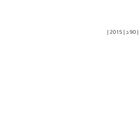
“لنفتح بيت لحم” | فلسطين/ الإمارات العربية المتحدة/المملكة المتحدة/ أمريكا | 90 د | 2015 |