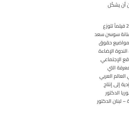
 أن يشكّل
ثم كانت كلمة لمديرة البرامج نجوى قندقجي عرضت من خلالها البرنامج الذي يضم 21 فيلماً تتوزع
 معرض صور للفنانة سوسن سعد
ل مواضيع حقوق
الندوة الإضاءة
اقع الإجتماعي
عرفة التي
 العالم العربي
ة إلى إنتاج
يا الدكتور
– لبنان الدكتور