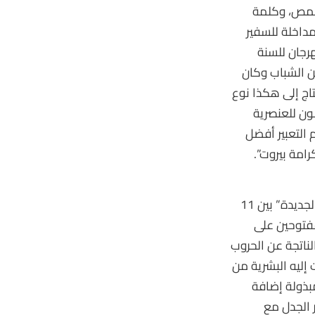
شمص، وكلمة
مداخلة للسفير
رجان للسنة
من الشباب وكان
تاج إلى هكذا نوع
ون للعنصرية
 التعبير أفضل
امة بيروت”.
وقد أعلن شمص في كلمته افتتاح الدورة الثانية من المهرجان تحت عنوان “الهويات الجديدة” بين 11
 المفتوحين على
لناتجة عن الحروب
إليه البشرية من
بذولة إضافة
ر الجدل مع