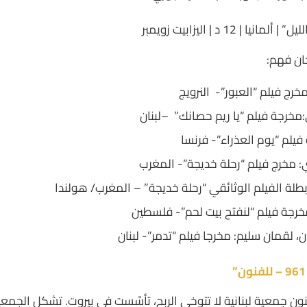
 | 12 د | اليزابيت زويمبر
ان فهم:
خرج فيلم “العبور”- النرويج
مخرجة فيلم “يا ريم حصانك” –لبنان
 فيلم “يوم العذراء”- فرنسا
: مخرج فيلم “رحلة خديجة”- المغرب
طلة الفيلم الوثائقي “رحلة خديجة” – المغرب/ هولندا
خرجة فيلم “لنفتح بيت لحم”- فلسطين
، لقمان سليم: مخرجا فيلم “تدمر”- لبنان
96
للفنون”
9 – للفنون جمعية لبنانية لا تتوخى الربح، تأسّست في بيروت. تشكل الجمع