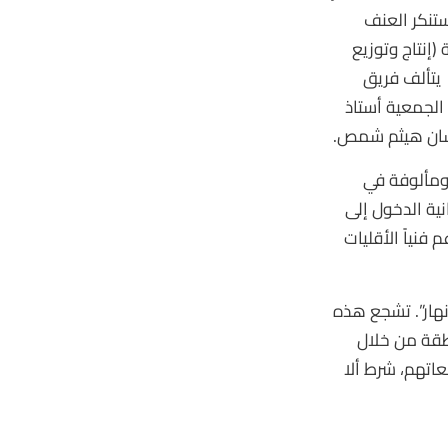
تنكر العنف
(إنتاج وتوزيع
يتألف فريق
الجمعية أستاذ
نسان هيثم شمص.
 ومألوفة في
ية الدخول إلى
نياً الأقليات
نهار”. تشجع هذه
طقة من خلال
اتهم، شرط ألا