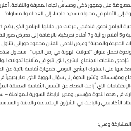
 المعروضة على جمهور ذكي وحساس تجاه المعرفة والثقافة، آملين
ةً إلى الأمام في محاولة تسديد حاجتنا، إلى العدالة والمساواة”.
على 9 أفلام وثائقية و5 أفلام روائية و7 أفلام تحريكية، بالإضافة إلى
ات الجديدة والمدينة” وعرض للدمى للفنان محمود حوراني تتناو
وندوة تحمل عنوان “تحولات الهوية في زمن الحرب” . ستحاول هذه 
إحدى منتجات الاجتماع البشري التي تتبع في مآلاتها تحولات الو
نعكاسها على السلوك البشري اليومي كمهارة ثقافية ناتجة عن الم
اع ومؤسساته. وتشير الندوة إلى سؤال الهوية الذي صار بديهياً في
لإنكشافات التي أزاحت الغطاء عن الأسس الثقافية العميقة المؤدي
ك في هذه الندوة مؤسس ومدير الرابطة السورية للمواطنة – سور
اذ الأكاديمي والباحث في الشؤون الإجتماعية والدينية والسياسية 
 المشاركة وهي: