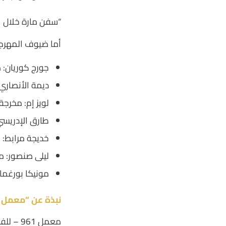
“سفن مارة خلال الليل” | ألمانيا
أما ضيوف المهرج
جورج كوريان: م
ديمة الأنصاري:
لويز إم: مخرجة
طارق الإدريسي
خديجة مرابط: ب
ليلى صنصور: م
مونيكا بورغمان
نبذة عن “معمل
1 –
معمل 61