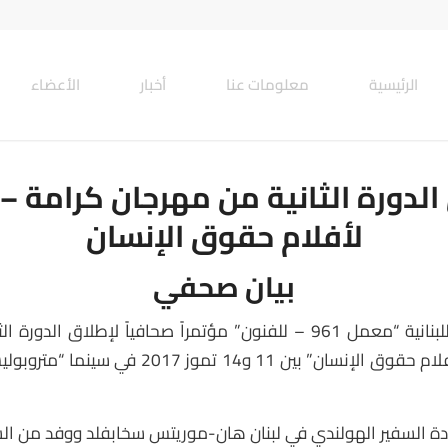
الرئيسية
معلومات عنا
أخبار
الأعضاء
الدورة الثانية من مهرجان كرامة – 
لأفلام حقوق الإنسان
بيان صحفي
عقدت الجمعية اللبنانية “معمل 961 – للفنون” مؤتمراً صحافياً لإطلاق 
كرامة – بيروت لأفلام حقوق الإنسان” بين 11 و14 تم
ة السفير الهولندي في لبنان هان-موريتس سخابفلد ووفد من الس