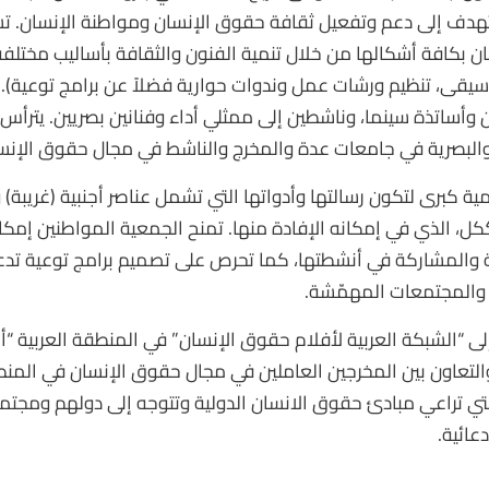
هدف إلى دعم وتفعيل ثقافة حقوق الإنسان ومواطنة الإنسان. تس
ان بكافة أشكالها من خلال تنمية الفنون والثقافة بأساليب مختلفة 
يقى، تنظيم ورشات عمل وندوات حوارية فضلاً عن برامج توعية). 
أساتذة سينما، وناشطين إلى ممثلي أداء وفنانين بصريين. يترأس 
والبصرية في جامعات عدة والمخرج والناشط في مجال حقوق الإ
ة كبرى لتكون رسالتها وأدواتها التي تشمل عناصر أجنبية (غريبة)
ل، الذي في إمكانه الإفادة منها. تمنح الجمعية المواطنين إمكان
 والمشاركة في أنشطتها، كما تحرص على تصميم برامج توعية تدعم ف
ن والمجتمعات المهمّشة.
 “الشبكة العربية لأفلام حقوق الإنسان” في المنطقة العربية “أ
التعاون بين المخرجين العاملين في مجال حقوق الإنسان في المن
ي تراعي مبادئ حقوق الانسان الدولية وتتوجه إلى دولهم ومجتمع
عائية.