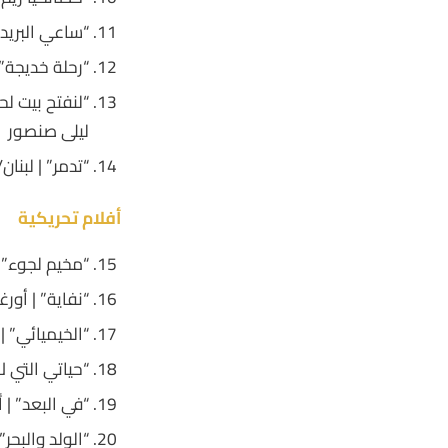
“ساعي البريد الطيّب” | فن
“رحلة خديجة” | المغرب | 71 د
ليلى صنصور
“تدمر” | لبنان/ فرنسا/ سويسرا |
أفلام
تحريكية
“مخيم لجوء” | إيران | 1:44 
“نفاية” | أورغوي | 5 د | و
“الخيميائي” | الأردن | 4:30 
“حياتي التي لا أريد” | م
“في البعد” | ألمانيا | 7د |
“الولد والبحر” | سوريا