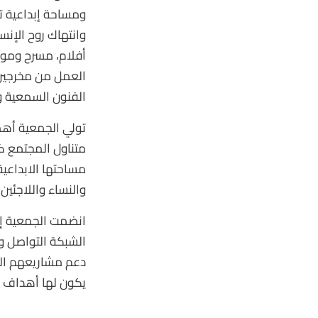
ومساحة إبداعية ت
وانتهاك روح الإنس
أفلام، مسرح وموس
العمل من مخرجين و
الفنون السمعية 
تولي الجمعية أهمي
متناول المجتمع كك
مساحتها الابداعية
والنساء واللاجئي
انضمت الجمعية إلى
الشبكة التواصل و
دعم مشاريعهم الت
يكون لها أهداف د