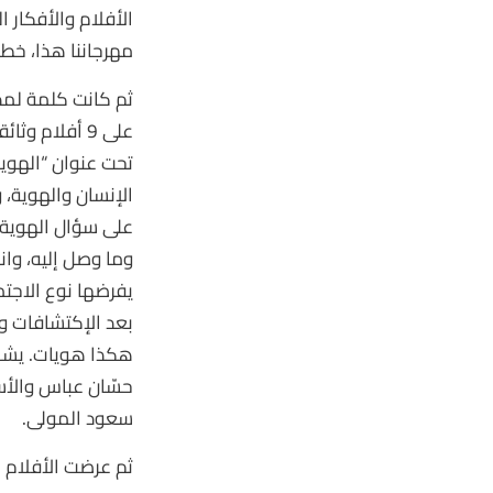
الأفلام والأفكار
مهرجاننا هذا، خطو
تحت عنوان “الهوي
الإنسان والهوية، 
على سؤال الهوية ك
وما وصل إليه، وا
يفرضها نوع الاجتم
بعد الإكتشافات وا
هكذا هويات. يشار
حسّان عباس والأست
سعود المولى.
ثم عرضت الأفلام