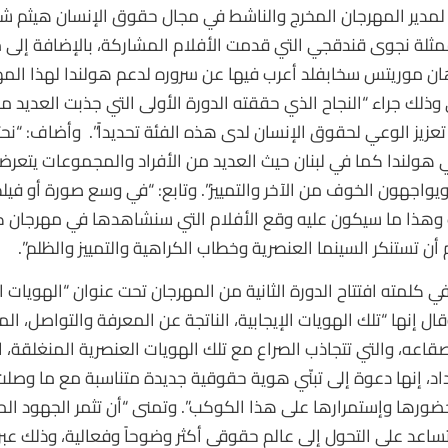
لمدير المهرجان المخرج والناشط في مجال حقوق الإنسان هيثم 
ممثلة نجوى قندقجي التي قدمت الأفلام المشاركة، بالإضافة إلى 
هان موريتس سخابفلد أعرب فيها عن سروره لدعم هولندا لهذا المه
لي وذلك جراء “النجاح الذي حققته الدورة الأولى التي جذبت العديد 
ي تعزيز الوعي لحقوق الإنسان لدى هذه الفئة تحديداً”. وأضاف: “نح
 هولندا كما في لبنان حيث العديد من الأفراد والمجموعات يتعرض
يواجهون الخوف من الآخر والتمييز”. وتابع: “في وسع صورة أو فيلم
وهذا ما سيكون عليه وقع الأفلام التي سنشاهدها في مهرجان كر
 تستنكر السينما العنصرية وخطاب الكراهية والتمييز والظلم”.
1 تموز 2017 وقال إنها “تلك الهويات الإيجابية، الناتجة عن المعرفة والتواصل،
قاعه، والتي تتجاذب الصراع مع تلك الهويات العنصرية المنغلقة، ا
اد، إنها دعوة إلى تبنّي هوية حقوقية جديدة متناسبة مع ما وصلت 
ضورها وإستمرارها على هذا الكوكب”. وتمنى “أن تثمر الجهود الم
تساعد على التحول إلى عالمٍ حقوقيٍ أكثر وضوحاً وفعالية، وذلك عب