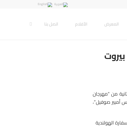
المعرض
الأفلام
اتصل بنا
بيروت
الدورة الثانية من “مهرجان
وز 2017 في سينما “متروبوليس أمبير صوفيل”،
فارة الهولندية