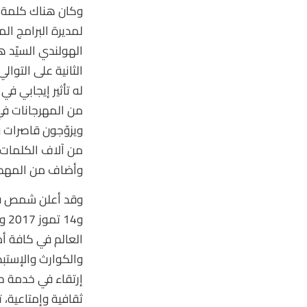
وكان هناك كلمة 
لمديرة البرامج ال
الهولندي السيّد 
الثانية على التوا
له تأثير إيجابي ف
من المهرجانات في
ويزوّجون قاصرات و
من آلاف الكلمات 
وأضاف من المهم أن
و4
العالم في كافة أص
والكوارث والإستبد
إرتقاء في خدمة ح
ثقافية وإمتاعية، 