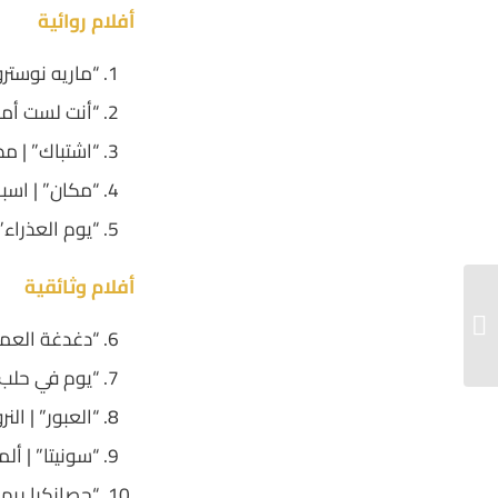
أفلام روائية
“ماريه نوستروم” | فرنسا/ 
“أنت لست أمريكيا” | أف
“اشتباك” | مصر/ فرنسا | 97
“مكان” | اسبانيا | 12 د | 2016 | إيف
“يوم العذراء” | فرنسا | 4:30
أفلام وثائقية
تأملات كرامة الدورة
السابعة – “هل أنت
“دغدغة العمالقة” | أمريكا |11
انسان؟”...
“يوم في حلب” | سوريا/ ال
“العبور” | النرويج | 55 د | 2015 |
“سونيتا” | ألمانيا/ سويسرا | 
“حصانكيا ريم” | لبنان/ كندا | 15 د